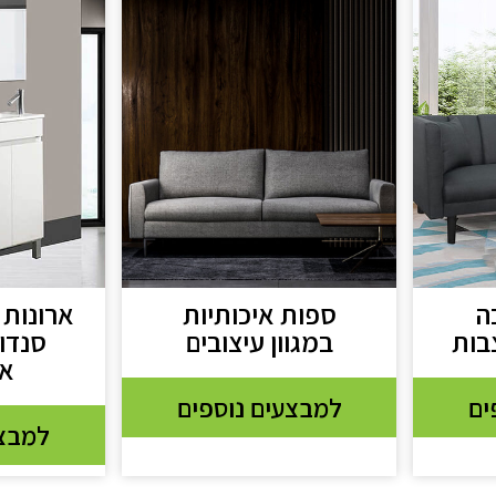
ה
ספות איכותיות
ארונות
בות
במגוון עיצובים
סנדוו
אפ
ים
למבצעים נוספים
למבצע