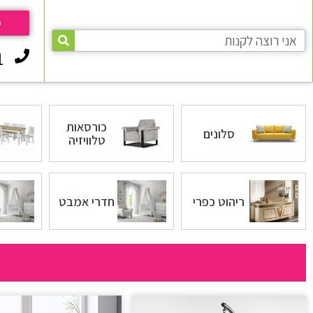
פ
1
כורסאות
סלונים
טלוויזיה
ריהוט כפרי
חדרי אמבט