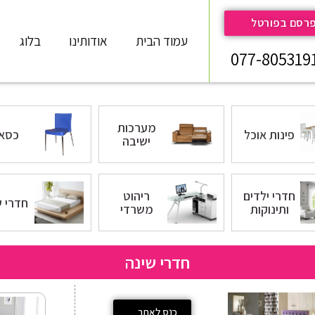
רסם בפורטל
עמוד הבית
אודותינו
בלוג
077-805319
מערכות
פינות אוכל
כסאו
ישיבה
חדרי ילדים
ריהוט
חדרי ש
ותינוקות
משרדי
חדרי שינה
כנס לאתר