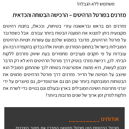
משתמש ללא הגבלה!
מזרנים בפורטל הרהיטים – הרכישה הבטוחה והכדאית
מזרנים הם בראש ובראשונה עזרי בטיחות, וככאלו, בחנות רהיטים
מקצועית ניתן למצוא את המענה הבטוח ביותר עבורם. אבל כשמדובר
על פורטל הרהיטים, מדובר במפגש שלכם עם עשרות חנויות הרהיטים
המובילות בישראל בתחום המזרנים. חנויות אלה נבדקו בהקפדה רבה והן
עובדות על פי תקנים מערביים מחמירים בעת שיווק מזרנים ללקוח
הביתי. לכן, רכישת מזרני בוטיק דרך פורטל הרהיטים היא לא רק הדבר
הנכון לעשות, היא מהווה אסטרטגיה בטוחה לכך שההתקן המוביל הוא
שיוצב על המיטה של הדייר. מזרנים דרך פורטל הרהיטים מהווים את
הבטוחות המובהקות ביותר שכן הם גם אורטופדיים, גם מיוצרים על ידי
יצרני פתרונות השינה המובילים בארץ ובעולם וגם בנויים כדי לשרת את
הלקוח לפרק זמן ארוך של שנים מרובות ביותר!
אודותינו _________
פורטל הרהיטים הינו פורטל מקצועי המרכז את מיטב היצרנים